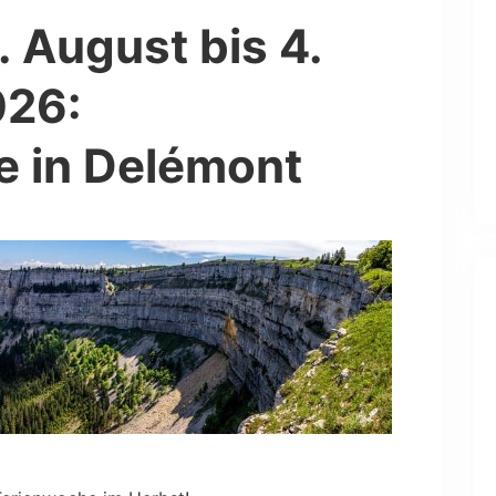
. August bis 4.
026:
e in Delémont