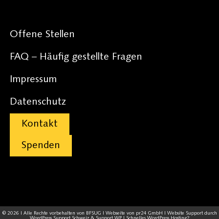
Offene Stellen
FAQ – Häufig gestellte Fragen
Impressum
Datenschutz
Kontakt
Spenden
© 2026 | Alle Rechte vorbehalten von BFSUG | Webseite von
pr24 GmbH
| Website Support durch
WordPress Support Schweiz
&
Support WP
| Schnelles
WordPress Hosting
?