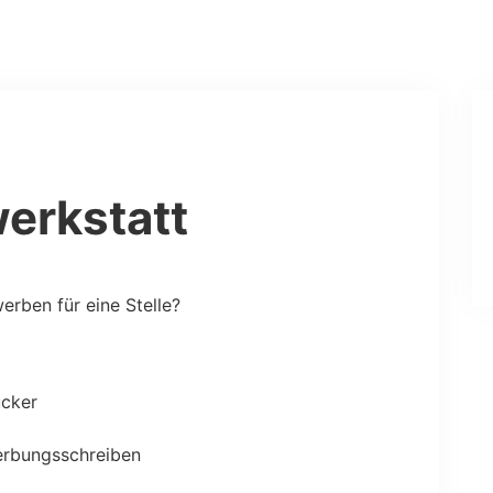
erkstatt
rben für eine Stelle?
ucker
erbungsschreiben