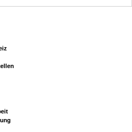
eiz
ellen
eit
lung