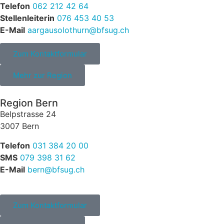
Telefon
062 212 42 64
Stellenleiterin
076 453 40 53
E-Mail
aargausolothurn
@
bfsug.ch
Zum Kontaktformular
Mehr zur Region
Region Bern
Belpstrasse 24
3007 Bern
Telefon
031 384 20 00
SMS
079 398 31 62
E-Mail
bern
@
bfsug.ch
Zum Kontaktformular