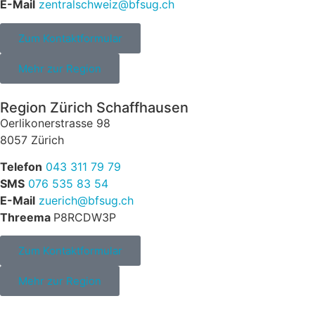
E-Mail
zentralschweiz
@
bfsug.ch
Zum Kontaktformular
Mehr zur Region
Region Zürich Schaffhausen
Oerlikonerstrasse 98
8057 Zürich
Telefon
043 311 79 79
SMS
076 535 83 54
E-Mail
zuerich
@
bfsug.ch
Threema
P8RCDW3P
Zum Kontaktformular
Mehr zur Region