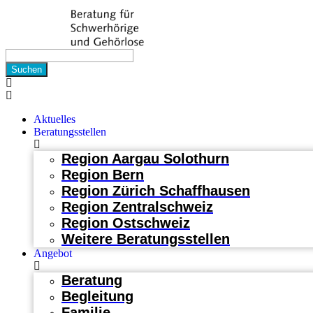
Aktuelles
Beratungsstellen
Region Aargau Solothurn
Region Bern
Region Zürich Schaffhausen
Region Zentralschweiz
Region Ostschweiz
Weitere Beratungsstellen
Angebot
Beratung
Begleitung
Familie