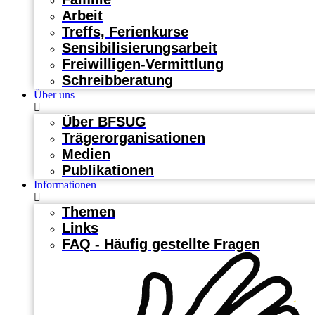
Arbeit
Treffs, Ferienkurse
Sensibilisierungsarbeit
Freiwilligen-Vermittlung
Schreibberatung
Über uns
Über BFSUG
Trägerorganisationen
Medien
Publikationen
Informationen
Themen
Links
FAQ - Häufig gestellte Fragen