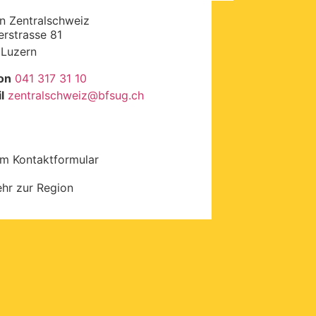
n Zentralschweiz
rstrasse 81
Luzern
on
041 317 31 10
l
zentralschweiz
@
bfsug.ch
m Kontaktformular
hr zur Region