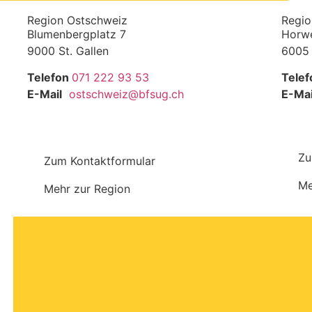
Region Ostschweiz
Regio
Blumenbergplatz 7
Horwe
9000 St. Gallen
6005 
Telefon
071 222 93 53
Telef
E-Mail
ostschweiz@bfsug.ch
E-Mai
Zu
Zum Kontaktformular
Me
Mehr zur Region