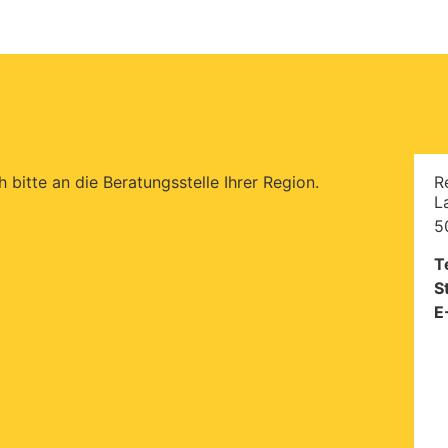
bitte an die Beratungsstelle Ihrer Region.
R
L
5
T
S
E