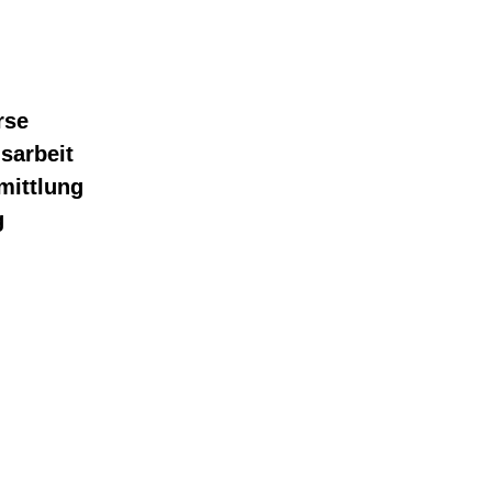
rse
sarbeit
mittlung
g