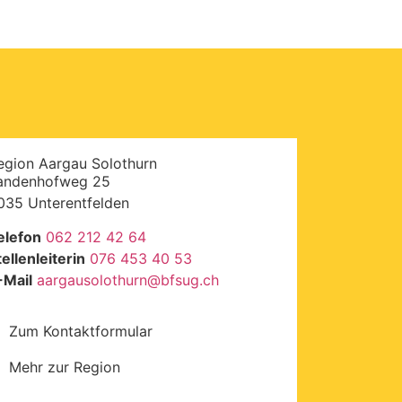
egion Aargau Solothurn
andenhofweg 25
035 Unterentfelden
elefon
062 212 42 64
tellenleiterin
076 453 40 53
-Mail
aargausolothurn
@
bfsug.ch
Zum Kontaktformular
Mehr zur Region