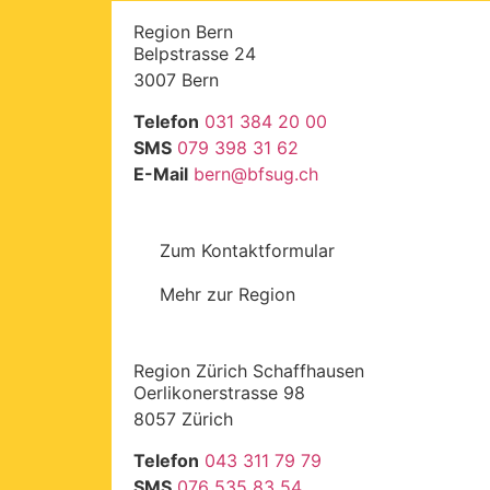
Region Bern
Belpstrasse 24
3007 Bern
Telefon
031 384 20 00
SMS
079 398 31 62
E-Mail
bern
@
bfsug.ch
Zum Kontaktformular
Mehr zur Region
Region Zürich Schaffhausen
Oerlikonerstrasse 98
8057 Zürich
Telefon
043 311 79 79
SMS
076 535 83 54