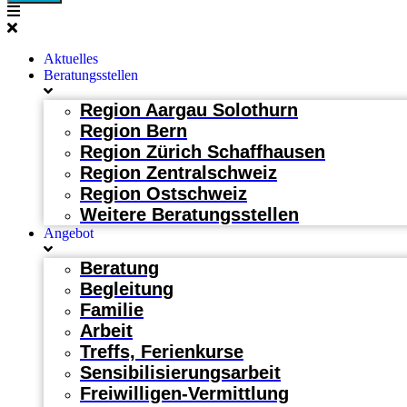
Aktuelles
Beratungsstellen
Region Aargau Solothurn
Region Bern
Region Zürich Schaffhausen
Region Zentralschweiz
Region Ostschweiz
Weitere Beratungsstellen
Angebot
Beratung
Begleitung
Familie
Arbeit
Treffs, Ferienkurse
Sensibilisierungsarbeit
Freiwilligen-Vermittlung